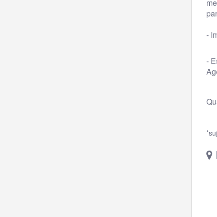
mer
pan
- I
- 
Ag
Qu
*su