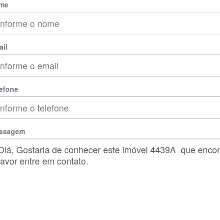
me
il
efone
ssagem