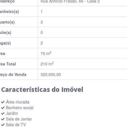
ndereço
Rua Antônio Frasão, 66 - Casa 2
anheiro(s)
1
uarto(s)
3
íte(s)
0
aga(s)
2
2
rea
75 m
2
rea Total
210 m
reço de Venda
320.000,00
Características do Imóvel
Área murada
Banheiro social
Jardim
Sala de Jantar
Sala de TV