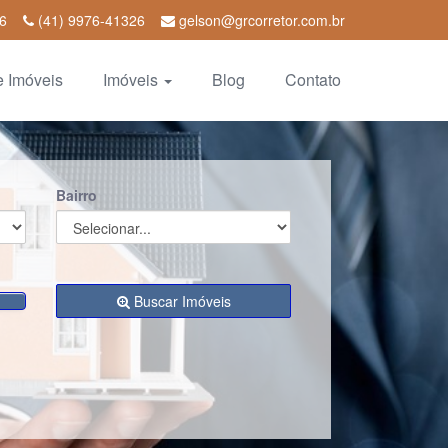
06
(41) 9976-41326
gelson@grcorretor.com.br
e Imóveis
Imóveis
Blog
Contato
Bairro
Buscar Imóveis