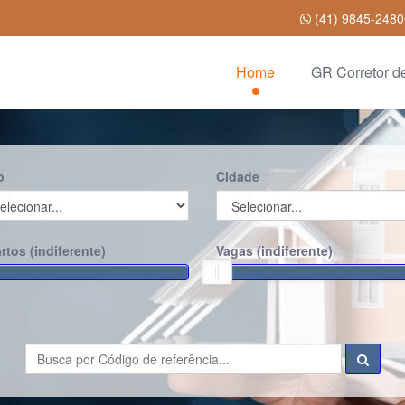
(41) 9845-248
Home
GR Corretor d
o
Cidade
rtos (
indiferente
)
Vagas (
indiferente
)