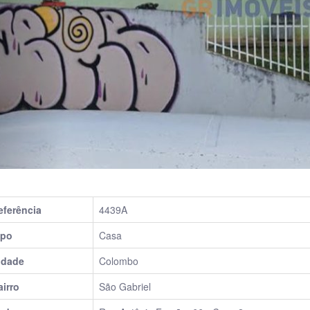
eferência
4439A
ipo
Casa
idade
Colombo
airro
São Gabriel