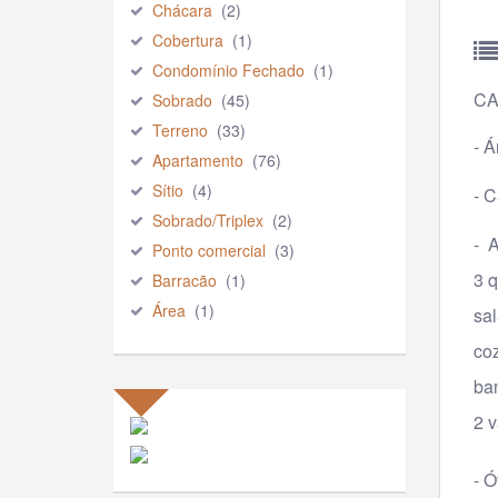
Chácara
(2)
Cobertura
(1)
Condomínio Fechado
(1)
CA
Sobrado
(45)
Terreno
(33)
- Á
Apartamento
(76)
Sítio
(4)
- 
Sobrado/Triplex
(2)
- 
Ponto comercial
(3)
3 q
Barracão
(1)
Área
(1)
sal
coz
ban
2 
- Ó