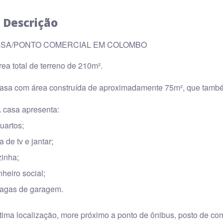
Descrição
SA/PONTO COMERCIAL EM COLOMBO
rea total de terreno de 210m².
Casa com área construída de aproximadamente 75m², que também
A casa apresenta:
uartos;
a de tv e jantar;
inha;
heiro social;
vagas de garagem.
tima localização, more próximo a ponto de ônibus, posto de co