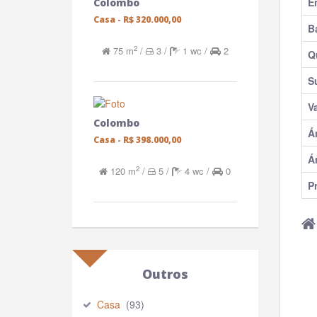
E
Colombo
Casa -
R$ 320.000,00
B
2
75 m
/
3 /
1 wc /
2
Q
Su
V
Colombo
Á
Casa -
R$ 398.000,00
Á
2
120 m
/
5 /
4 wc /
0
P
Outros
Casa
(93)