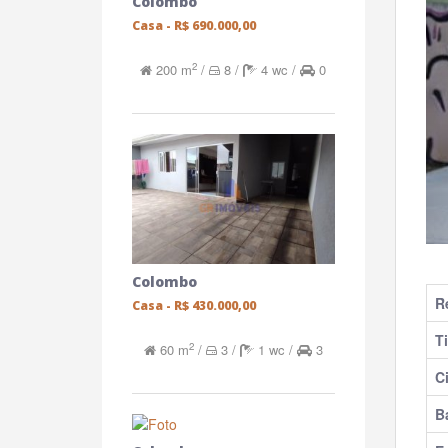
Colombo
Casa -
R$ 690.000,00
2
200 m
/
8 /
4 wc /
0
Colombo
R
Casa -
R$ 430.000,00
T
2
60 m
/
3 /
1 wc /
3
C
B