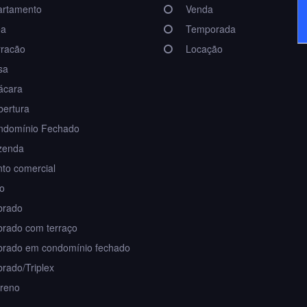
rtamento
Venda
a
Temporada
racão
Locação
sa
cara
ertura
domínio Fechado
zenda
to comercial
io
rado
rado com terraço
rado em condomínio fechado
rado/Triplex
reno