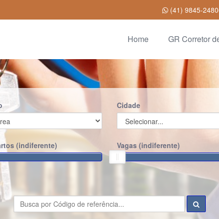
(41) 9845-248
Home
GR Corretor d
o
Cidade
rtos (
indiferente
)
Vagas (
indiferente
)