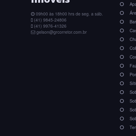
Apa
Áre
09h00 às 18h00 hrs de seg. a sáb.
(41) 9845-24806
Bar
(41) 9976-41326
Ca
gelson@grcorretor.com.br
Chá
Cob
Con
Fa
Pon
Sít
Sob
Sob
Sob
Sob
Ter